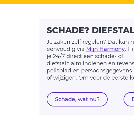
SCHADE? DIEFSTA
Je zaken zelf regelen? Dat kan h
eenvoudig via
Mijn Harmony
. H
heb je je kl
je 24/7 direct een schade- of
het klantnummer terugvinden op je
diefstalclaim indienen en tevens
bankafschrift onder het ko
polisblad en persoonsgegevens 
of wijzigen. Om voor de eerste k
Schade, wat nu?