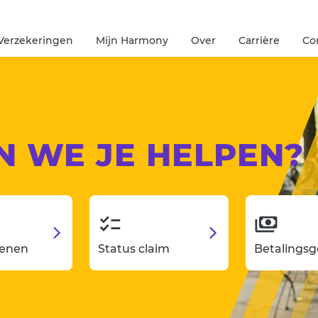
Verzekeringen
Mijn Harmony
Over
Carrière
Co
N WE JE HELPEN?
ienen
Status claim
Betalings