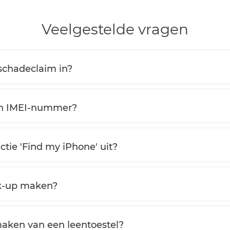
Veelgestelde vragen
schadeclaim in?
jn IMEI-nummer?
ctie 'Find my iPhone' uit?
ck-up maken?
maken van een leentoestel?