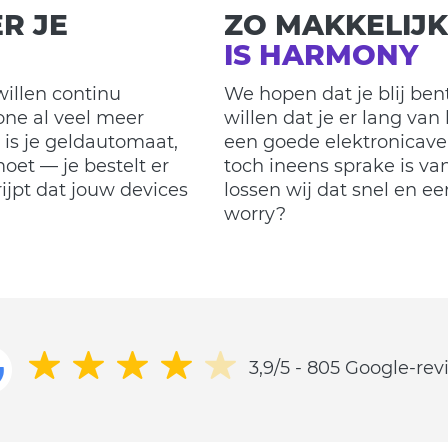
R JE
ZO MAKKELIJK
IS HARMONY
illen continu
We hopen dat je blij be
one al veel meer
willen dat je er lang van 
is je geldautomaat,
een goede elektronicave
oet — je bestelt er
toch ineens sprake is van
ijpt dat jouw devices
lossen wij dat snel en e
worry?
3,9/5 - 805 Google-re