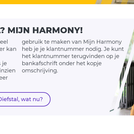
L? MIJN HARMONY!
eel
gebruik te maken van Mijn Harmony
ier kan
antnummer nodig. Je kunt
 je
pje
inzien
omschrijving.
eer
Diefstal, wat nu?