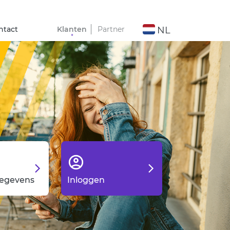
ntact
Klanten
Partner
NL
gegevens
Inloggen