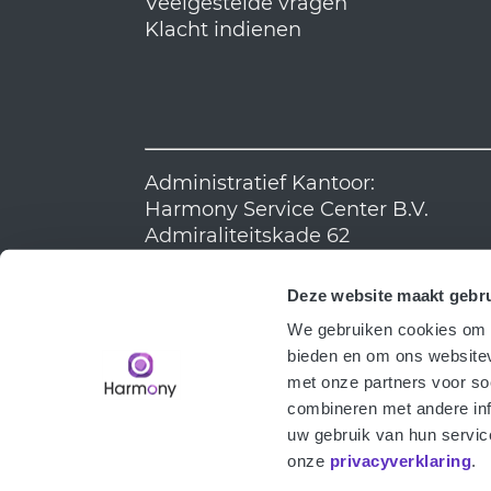
Veelgestelde vragen
Klacht indienen
Administratief Kantoor:
Harmony Service Center B.V.
Admiraliteitskade 62
3063 ED Rotterdam
KvK: 24326348
Deze website maakt gebru
We gebruiken cookies om c
bieden en om ons websitev
met onze partners voor so
combineren met andere inf
uw gebruik van hun servic
onze
privacyverklaring
.