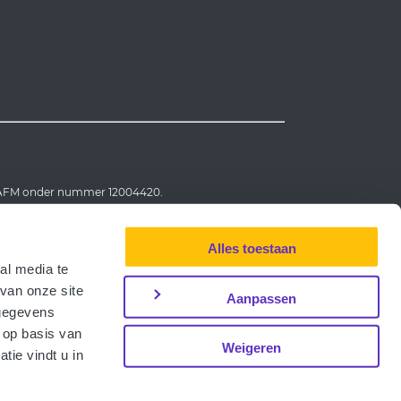
e AFM onder nummer 12004420.
Alles toestaan
al media te
van onze site
Aanpassen
 gegevens
 op basis van
achteninstituut Financiële Dienstverlening.
Weigeren
ie vindt u in