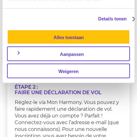
heures.
ATTENTION :
le procès-verbal doit
services. Cookies worden maximaal 3 maanden
mentionner le numéro de série ou IMEI,
bewaard. Meer informatie vindt u in onze
ainsi que le ‘Find my iPhone’ (uniquement
Details tonen
privacyverklaring
.
applicable aux iPhone) ou ‘Localiser mon
Appareil (sur les appareils Android) de votre
Alles toestaan
produit. Pensez donc à reprendre ces
données sur la déclaration.
Aanpassen
Weigeren
ÉTAPE 2 :
FAIRE UNE DÉCLARATION DE VOL
Réglez-le via Mon Harmony. Vous pouvez y
faire rapidement une déclaration de vol.
Vous avez déjà un compte ? Parfait !
Connectez-vous avec l’adresse e-mail (que
nous connaissons). Pour une nouvelle
inscription, vous avez besoin de votre