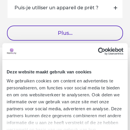
Puis-je utiliser un appareil de prêt ?
Plus...
Deze website maakt gebruik van cookies
UN VOL
QUE FAIRE ? C'EST
We gebruiken cookies om content en advertenties te
AUSSI SIMPLE QUE ÇA :
personaliseren, om functies voor social media te bieden
en om ons websiteverkeer te analyseren. Ook delen we
informatie over uw gebruik van onze site met onze
partners voor social media, adverteren en analyse. Deze
ÉTAPE 1 :
partners kunnen deze gegevens combineren met andere
DÉCLARATION À LA POLICE
informatie die u aan ze heeft verstrekt of die ze hebben
Faites une déclaration dans les 24
verzameld op basis van uw gebruik van hun