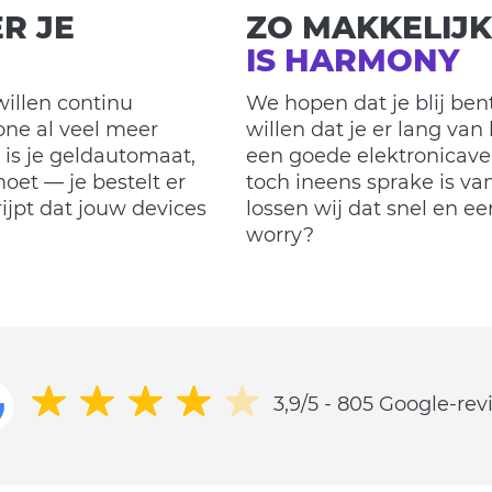
R JE
ZO MAKKELIJK
IS HARMONY
illen continu
We hopen dat je blij be
one al veel meer
willen dat je er lang van 
is je geldautomaat,
een goede elektronicave
oet — je bestelt er
toch ineens sprake is van
ijpt dat jouw devices
lossen wij dat snel en e
worry?
3,9/5 - 805 Google-re