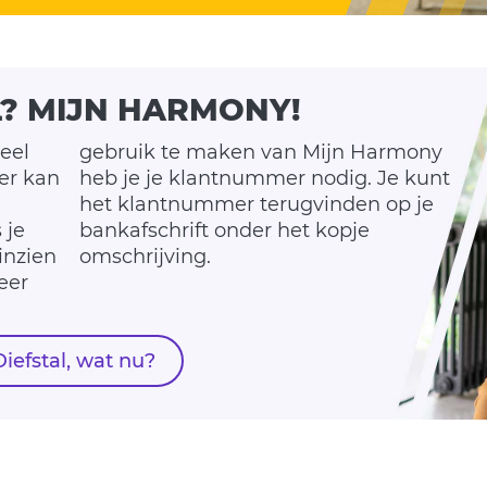
L? MIJN HARMONY!
eel
gebruik te maken van Mijn Harmony
ier kan
antnummer nodig. Je kunt
 je
pje
inzien
omschrijving.
eer
Diefstal, wat nu?