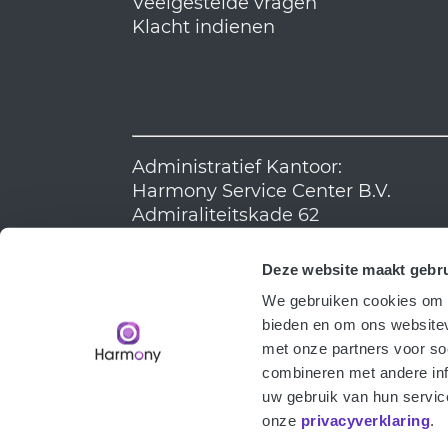
Veelgestelde vragen
Klacht indienen
Administratief Kantoor:
Harmony Service Center B.V.
Admiraliteitskade 62
3063 ED Rotterdam
KvK: 24326348
Deze website maakt gebru
We gebruiken cookies om c
bieden en om ons websitev
met onze partners voor so
combineren met andere inf
uw gebruik van hun servic
onze
privacyverklaring
.