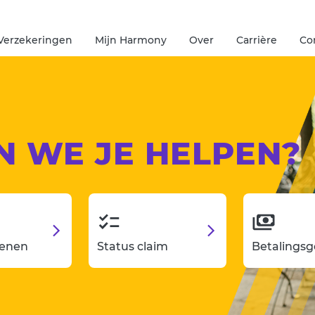
Verzekeringen
Mijn Harmony
Over
Carrière
Co
N WE JE HELPEN?
ienen
Status claim
Betalings