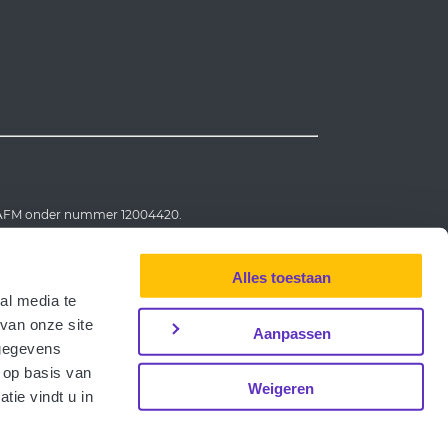
e AFM onder nummer 12004420.
Alles toestaan
al media te
van onze site
Aanpassen
 gegevens
 op basis van
achteninstituut Financiële Dienstverlening.
Weigeren
ie vindt u in