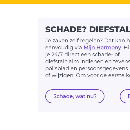
SCHADE? DIEFSTA
Je zaken zelf regelen? Dat kan h
eenvoudig via
Mijn Harmony
. H
heb je je kl
je 24/7 direct een schade- of
het klantnummer terugvinden op je
diefstalclaim indienen en tevens
bankafschrift onder het ko
polisblad en persoonsgegevens 
of wijzigen. Om voor de eerste k
Schade, wat nu?