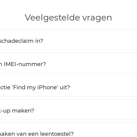
Veelgestelde vragen
schadeclaim in?
jn IMEI-nummer?
ctie 'Find my iPhone' uit?
ck-up maken?
maken van een leentoestel?