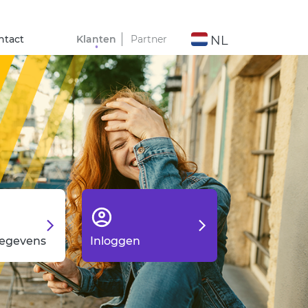
ntact
Klanten
Partner
NL
gegevens
Inloggen