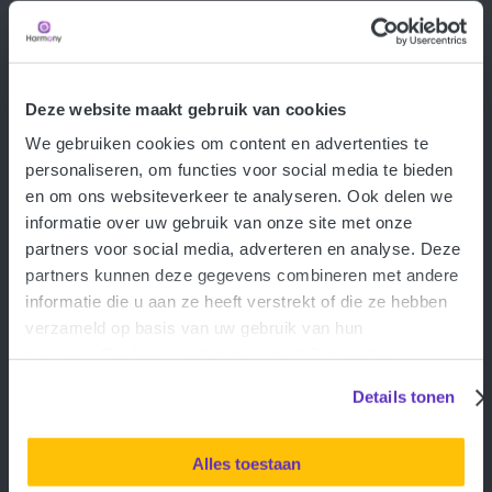
Signaler un sinistre
Signaler un vol
Transmettre des modifications
Questions fréquentes
Deze website maakt gebruik van cookies
Déposer une plainte
We gebruiken cookies om content en advertenties te
Informations
personaliseren, om functies voor social media te bieden
À propos d’Harmony
en om ons websiteverkeer te analyseren. Ook delen we
Politique de confidentialité
informatie over uw gebruik van onze site met onze
Politique de cookies
partners voor social media, adverteren en analyse. Deze
Wft
partners kunnen deze gegevens combineren met andere
Devenir un partenaire
informatie die u aan ze heeft verstrekt of die ze hebben
Modifier les paramètres des cookies
verzameld op basis van uw gebruik van hun
services. Cookies worden maximaal 3 maanden
Contact
bewaard. Meer informatie vindt u in onze
Details tonen
Contact
privacyverklaring
.
Alles toestaan