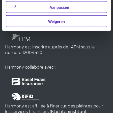
Bureau administratif:
Harmony Service Center B.V.
Aanpassen
Admiraliteitskade 62
3063 ED Rotterdam
Weigeren
Chambre de Commerce: 24326348
Harmony est inscrite auprès de l'AFM sous le
numéro 12004420.
Harmony collabore avec :
Harmony est affiliée à l'Institut des plaintes pour
les services financiers (Klachteninstituut