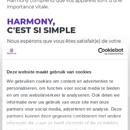
Harmony comprend que vos appareils sont d’une
importance vitale.
HARMONY
,
C'EST SI SIMPLE
Nous espérons que vous êtes satisfait(e) de votre
achat et aimerions que vous en profitiez
longtemps. Et pour cela, rien de mieux qu’une
bonne assurance électronique. Car lorsque vous
êtes confronté(e) à un sinistre ou à un vol, nous
Deze website maakt gebruik van cookies
trouvons une solution rapide et simple. Why
worry ?
We gebruiken cookies om content en advertenties te
personaliseren, om functies voor social media te bieden
en om ons websiteverkeer te analyseren. Ook delen we
informatie over uw gebruik van onze site met onze
partners voor social media, adverteren en analyse. Deze
partners kunnen deze gegevens combineren met andere
3,9/5 - 805 Google commentaires
informatie die u aan ze heeft verstrekt of die ze hebben
verzameld op basis van uw gebruik van hun