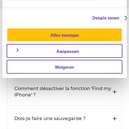
services. Cookies worden maximaal 3 maanden
bewaard. Meer informatie vindt u in onze
Questions fréquentes
Details tonen
privacyverklaring
.
Alles toestaan
Comment déclarer un sinistre ?
Aanpassen
Où puis-je trouver mon numéro IMEI ?
Weigeren
Comment désactiver la fonction 'Find my
iPhone' ?
Dois-je faire une sauvegarde ?