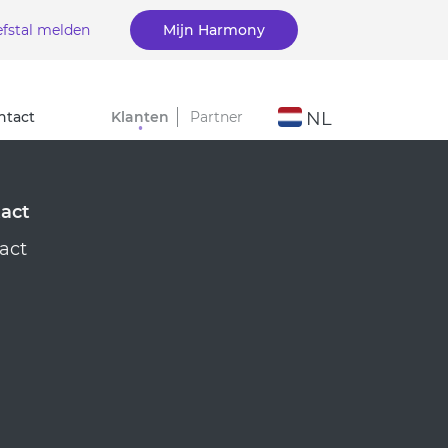
efstal melden
Mijn Harmony
ntact
Klanten
Partner
NL
act
act