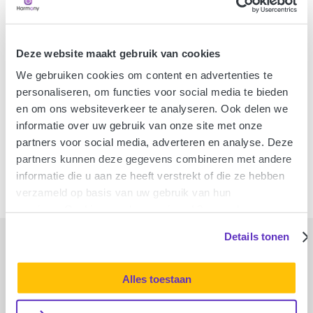
Harmony begrijpt dat jouw devices van
levensbelang zijn.
ZO MAKKELIJK
Deze website maakt gebruik van cookies
IS HARMONY
We gebruiken cookies om content en advertenties te
personaliseren, om functies voor social media te bieden
We hopen dat je blij bent met je aankoop en we
en om ons websiteverkeer te analyseren. Ook delen we
willen dat je er lang van blijft genieten. Daarbij
informatie over uw gebruik van onze site met onze
helpt een goede elektronicaverzekering. Want als
partners voor social media, adverteren en analyse. Deze
er dan toch ineens sprake is van schade of
partners kunnen deze gegevens combineren met andere
diefstal, dan lossen wij dat snel en eenvoudig voor
informatie die u aan ze heeft verstrekt of die ze hebben
je op. Why worry?
verzameld op basis van uw gebruik van hun
services. Cookies worden maximaal 3 maanden
bewaard. Meer informatie vindt u in onze
Details tonen
privacyverklaring
.
Alles toestaan
3,9/5 - 805 Google-reviews