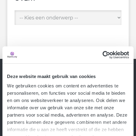
Deze website maakt gebruik van cookies
Service
We gebruiken cookies om content en advertenties te
Schade melden
personaliseren, om functies voor social media te bieden
Diefstal melden
en om ons websiteverkeer te analyseren. Ook delen we
Wijzigingen doorgeven
informatie over uw gebruik van onze site met onze
Veelgestelde vragen
partners voor social media, adverteren en analyse. Deze
Klacht indienen
partners kunnen deze gegevens combineren met andere
informatie die u aan ze heeft verstrekt of die ze hebben
Informatie